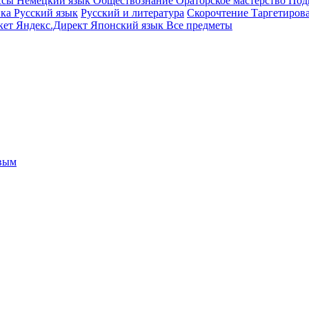
ссы
Немецкий язык
Обществознание
Ораторское мастерство
Под
ика
Русский язык
Русский и литература
Скорочтение
Таргетиров
кет
Яндекс.Директ
Японский язык
Все предметы
овым