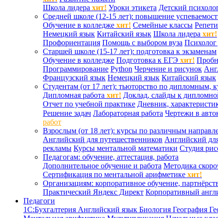
Школа лидера
хит!
Уроки этикета
Детский психоло
Средней школе (12-15 лет): повышение успеваемос
Обучение в колледже
хит!
Семейные классы
Репети
Немецкий язык
Китайский язык
Школа лидера
хит!
Профориентация
Помощь с выбором вуза
Психолог 
Старшей школе (15-17 лет): подготовка к экзаменам
Обучение в колледже
Подготовка к ЕГЭ
хит!
Проб
Программирование
Python
Черчение и рисунок
Анг
Французский язык
Немецкий язык
Китайский язык
Студентам (от 17 лет): тьюторство по дипломным, 
Дипломная работа
хит!
Доклад, слайды к дипломно
Отчет по учебной практике
Дневник, характеристик
Решение задач
Лабораторная работа
Чертежи в авто
работ
Взрослым (от 18 лет): курсы по различным направл
Английский для путешественников
Английский дл
рекламы
Курсы ментальной математики
Студия ри
Педагогам: обучение, аттестация, работа
Дополнительное обучение и работа
Методика скоро
Сертификация по ментальной арифметике
хит!
Организациям: корпоративное обучение, партнёрст
Практический Яндекс Директ
Корпоративный англ
Педагоги
1С:Бухгалтерия
Английский язык
Биология
География
Ге