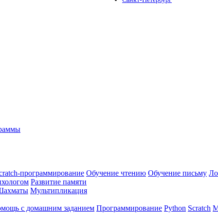
граммы
cratch-программирование
Обучение чтению
Обучение письму
Ло
ихологом
Развитие памяти
Шахматы
Мультипликация
мощь с домашним заданием
Программирование
Python
Scratch
М