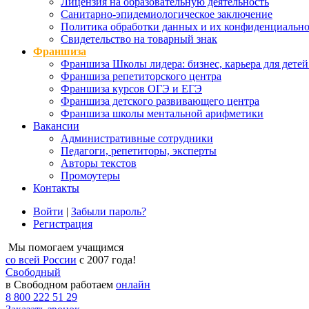
Лицензия на образовательную деятельность
Санитарно-эпидемиологическое заключение
Политика обработки данных и их конфиденциально
Свидетельство на товарный знак
Франшиза
Франшиза Школы лидера: бизнес, карьера для детей
Франшиза репетиторского центра
Франшиза курсов ОГЭ и ЕГЭ
Франшиза детского развивающего центра
Франшиза школы ментальной арифметики
Вакансии
Административные сотрудники
Педагоги, репетиторы, эксперты
Авторы текстов
Промоутеры
Контакты
Войти
|
Забыли пароль?
Регистрация
Мы помогаем учащимся
со всей России
с 2007 года!
Свободный
в Свободном работаем
онлайн
8 800 222 51 29