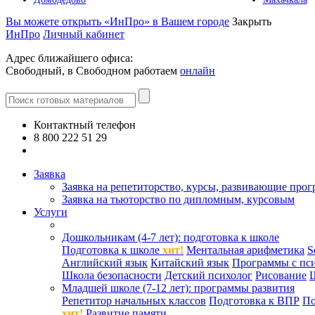
Вы можете открыть «ИнПро» в Вашем городе
Закрыть
ИнПро
Личный кабинет
Адрес ближайшего офиса:
Свободный, в Свободном работаем
онлайн
Контактный телефон
8 800 222 51 29
Все контакты
Заявка
Заявка на репетиторство, курсы, развивающие про
Заявка на тьюторство по дипломным, курсовым
Услуги
Дошкольникам (4-7 лет): подготовка к школе
Подготовка к школе
хит!
Ментальная арифметика
S
Английский язык
Китайский язык
Программы с пс
Школа безопасности
Детский психолог
Рисование
Младшей школе (7-12 лет): программы развития
Репетитор начальных классов
Подготовка к ВПР
По
хит!
Развитие памяти