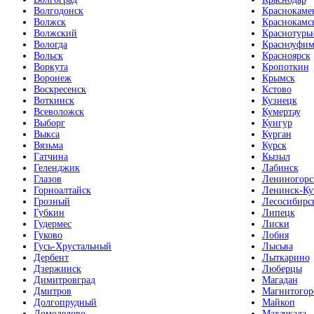
Волгодонск
Краснокаме
Волжск
Краснокамс
Волжский
Краснотурь
Вологда
Красноуфим
Вольск
Красноярск
Воркута
Кропоткин
Воронеж
Крымск
Воскресенск
Кстово
Воткинск
Кузнецк
Всеволожск
Кумертау
Выборг
Кунгур
Выкса
Курган
Вязьма
Курск
Гатчина
Кызыл
Геленджик
Лабинск
Глазов
Лениногорс
Горноалтайск
Ленинск-Ку
Грозный
Лесосибирс
Губкин
Липецк
Гудермес
Лиски
Гуково
Лобня
Гусь-Хрустальный
Лысьва
Дербент
Лыткарино
Дзержинск
Люберцы
Димитровград
Магадан
Дмитров
Магнитогор
Долгопрудный
Майкоп
Домодедово
Махачкала