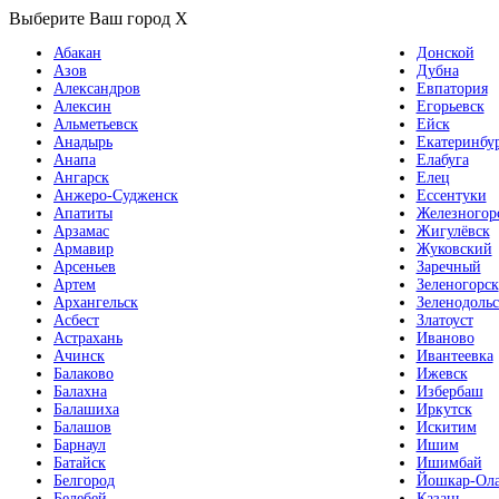
Выберите Ваш город
X
Абакан
Донской
Азов
Дубна
Александров
Евпатория
Алексин
Егорьевск
Альметьевск
Ейск
Анадырь
Екатеринбу
Анапа
Елабуга
Ангарск
Елец
Анжеро-Судженск
Ессентуки
Апатиты
Железногор
Арзамас
Жигулёвск
Армавир
Жуковский
Арсеньев
Заречный
Артем
Зеленогорск
Архангельск
Зеленодольс
Асбест
Златоуст
Астрахань
Иваново
Ачинск
Ивантеевка
Балаково
Ижевск
Балахна
Избербаш
Балашиха
Иркутск
Балашов
Искитим
Барнаул
Ишим
Батайск
Ишимбай
Белгород
Йошкар-Ол
Белебей
Казань