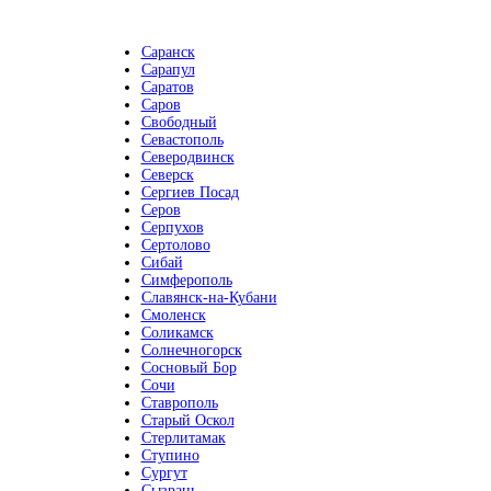
Саранск
Сарапул
Саратов
Саров
Свободный
Севастополь
Северодвинск
Северск
Сергиев Посад
Серов
Серпухов
Сертолово
Сибай
Симферополь
Славянск-на-Кубани
Смоленск
Соликамск
Солнечногорск
Сосновый Бор
Сочи
Ставрополь
Старый Оскол
Стерлитамак
Ступино
Сургут
Сызрань