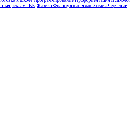
готовка к школе
Программирование
Профориентация
Психолог
анная реклама ВК
Физика
Французский язык
Химия
Черчение