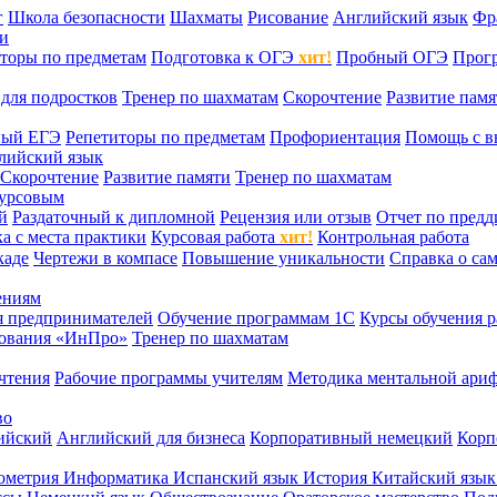
г
Школа безопасности
Шахматы
Рисование
Английский язык
Фр
ти
торы по предметам
Подготовка к ОГЭ
хит!
Пробный ОГЭ
Прог
для подростков
Тренер по шахматам
Скорочтение
Развитие памя
ный ЕГЭ
Репетиторы по предметам
Профориентация
Помощь с в
лийский язык
Скорочтение
Развитие памяти
Тренер по шахматам
курсовым
й
Раздаточный к дипломной
Рецензия или отзыв
Отчет по пред
а с места практики
Курсовая работа
хит!
Контрольная работа
каде
Чертежи в компасе
Повышение уникальности
Справка о са
ениям
я предпринимателей
Обучение программам 1С
Курсы обучения р
сования «ИнПро»
Тренер по шахматам
чтения
Рабочие программы учителям
Методика ментальной ариф
во
ийский
Английский для бизнеса
Корпоративный немецкий
Корп
ометрия
Информатика
Испанский язык
История
Китайский язы