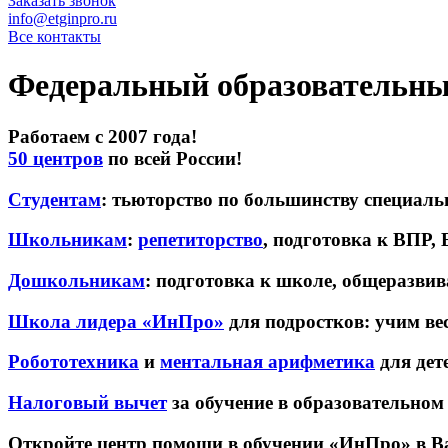
Заказать звонок
info@etginpro.ru
Все контакты
Федеральный образовательны
Работаем с 2007 года!
50 центров
по всей России!
Студентам
: тьюторство по большинству специаль
Школьникам
:
репетиторство
, подготовка к ВПР,
Дошкольникам
: подготовка к школе, общеразв
Школа лидера «ИнПро»
для подростков: учим вес
Робототехника
и
ментальная арифметика
для дете
Налоговый вычет
за обучение в образовательно
Откройте центр помощи в обучении «ИнПро» в В