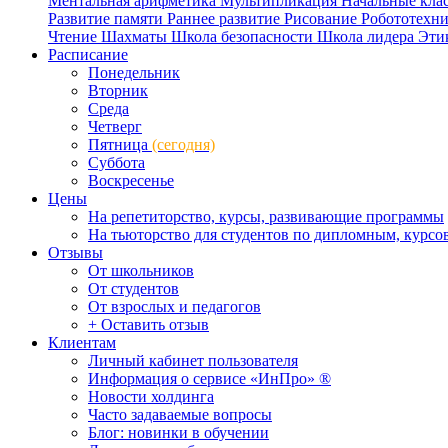
Ментальная арифметика
Мультипликация
Начальные кла
Развитие памяти
Раннее развитие
Рисование
Робототехн
Чтение
Шахматы
Школа безопасности
Школа лидера
Эти
Расписание
Понедельник
Вторник
Среда
Четверг
Пятница
(сегодня)
Суббота
Воскресенье
Цены
На репетиторство, курсы, развивающие программы
На тьюторство для студентов по дипломным, курс
Отзывы
От школьников
От студентов
От взрослых и педагогов
+ Оставить отзыв
Клиентам
Личный кабинет пользователя
Информация о сервисе «ИнПро» ®
Новости холдинга
Часто задаваемые вопросы
Блог: новинки в обучении