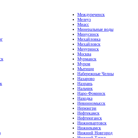
Междуреченск
Мелеуз
Миасс
Минеральные воды
Минусинск
рг
Михайловка
Михайловск
Мичуринск
Москва
ск
Мурманск
Муром
Мытищи
Набережные Челны
Назарово
к
Назрань
Нальчик
Наро-Фоминск
Находка
Невинномысск
Нерюнгри
Нефтекамск
Нефтеюганск
Нижневартовск
Нижнекамск
а
Нижний Новгород
Нижний Тагил