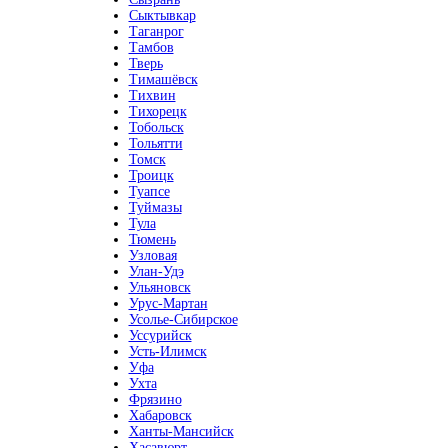
Сыктывкар
Таганрог
Тамбов
Тверь
Тимашёвск
Тихвин
Тихорецк
Тобольск
Тольятти
Томск
Троицк
Туапсе
Туймазы
Тула
Тюмень
Узловая
Улан-Удэ
Ульяновск
Урус-Мартан
Усолье-Сибирское
Уссурийск
Усть-Илимск
Уфа
Ухта
Фрязино
Хабаровск
Ханты-Мансийск
Хасавюрт