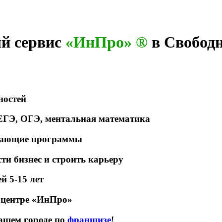
й сервис
«ИнПро» ®
в Свобод
ностей
 ЕГЭ, ОГЭ, ментальная математика
ивающие программы
ти бизнес и строить карьеру
й 5-15 лет
м центре «ИнПро»
ашем городе по
франшизе
!