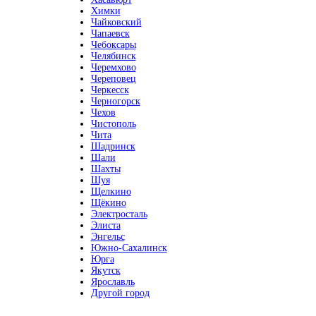
Химки
Чайковский
Чапаевск
Чебоксары
Челябинск
Черемхово
Череповец
Черкесск
Черногорск
Чехов
Чистополь
Чита
Шадринск
Шали
Шахты
Шуя
Щелкино
Щёкино
Электросталь
Элиста
Энгельс
Южно-Сахалинск
Юрга
Якутск
Ярославль
Другой город