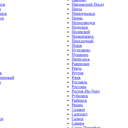
нск
Павловский Посад
к
Пенза
инск
Первоуральск
ск
Пермь
Петрозаводск
Подольск
Полевской
Прокопьевск
Прохладный
Псков
Путилково
Пушкино
Пятигорск
Раменское
Ревда
к
Реутов
знецкий
Ржев
к
Рославль
Россошь
Ростов-На-Дону
Рубцовск
Рыбинск
Рязань
Салават
Салехард
ск
Сальск
Самара
Санкт-Петербург