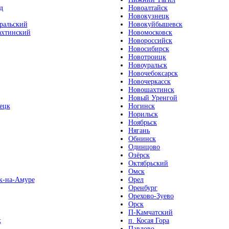
д
Новоалтайск
Новокузнецк
ральский
Новокуйбышевск
хтинский
Новомосковск
Новороссийск
Новосибирск
Новотроицк
Новоуральск
Новочебоксарск
Новочеркасск
Новошахтинск
Новый Уренгой
ецк
Ногинск
Норильск
Ноябрьск
Нягань
Обнинск
Одинцово
Озёрск
Октябрьский
Омск
к-на-Амуре
Орел
Оренбург
Орехово-Зуево
Орск
П-Камчатский
к
п. Косая Гора
Павлово