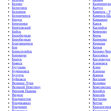
Белово
Калинингра
Белогорск
Калуга
Белорецк
Каменск - У
Белореченск
Каменск-Ша
Бердск
Камышин
Березники
Канск
Берёзовский
Каспийск
Бийск
Кемерово
Биробиджан
Керчь
Биробиджан
Кинешма
Благовещенск
Кириши
Бор
Киров
Борисоглебск
Кирово-Чеп
Боровичи
Киселёвск
Братск
Кисловодск
Брянск
Климовск
Бугульма
Клин
Будённовск
Клинцы
Бузулук
Ковров
Буйнакск
Когалым
Великие Луки
Коломна
Великий Новгород
Комсомольс
Верхняя Пышма
Копейск
Видное
Королёв
Владивосток
Кострома
Владикавказ
Котлас
Владимир
Красногорс
Волгоград
Краснодар