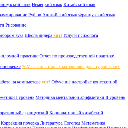
анцузский язык
Немецкий язык
Китайский язык
раммирование
Python
Английский язык
Французский язык
ти
Рисование
ыбором вуза
Школа лидера
хит!
Услуги психолога
дипломной практике
Отчет по производственной практике
мопроверке
✎ Магазин готовых материалов для студенческих
аботе на компьютере
хит!
Обучение настройке контекстной
метики I уровень
Методика ментальной арифметики II уровень
оративный французский
Корпоративный китайский
к
Коррекция почерка
Литература
Логопед
Математика